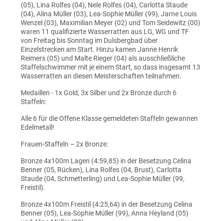
(05), Lina Rolfes (04), Nele Rolfes (04), Carlotta Staude
(04), Alina Müller (03), Lea-Sophie Müller (99), Jarne Louis
Wenzel (03), Maximilian Meyer (02) und Tom Seidewitz (00)
waren 11 qualifizierte Wasserratten aus LG, WG und TF
von Freitag bis Sonntag im Dulsbergbad über
Einzelstrecken am Start. Hinzu kamen Janne Henrik
Reimers (05) und Malte Rieger (04) als ausschließliche
Staffelschwimmer mit je einem Start, so dass insgesamt 13
Wasserratten an diesen Meisterschaften teilnahmen.
Medaillen - 1x Gold, 3x Silber und 2x Bronze durch 6
Staffeln:
Alle 6 für die Offene Klasse gemeldeten Staffeln gewannen
Edelmetall!
Frauen-Staffeln – 2x Bronze:
Bronze 4x100m Lagen (4:59,85) in der Besetzung Celina
Benner (05, Rücken), Lina Rolfes (04, Brust), Carlotta
Staude (04, Schmetterling) und Lea-Sophie Müller (99,
Freistil).
Bronze 4x100m Freistil (4:25,64) in der Besetzung Celina
Benner (05), Lea-Sophie Müller (99), Anna Heyland (05)